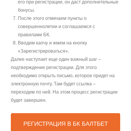
его при регистрации, он даст дополнительные
бонусы.
После этого отмечаем пункты о
совершеннолетии и соглашаемся с
правилами БК.
Вводим капчу и жмем на кнопку
«Зарегистрироваться».
Далее наступает еще один важный шаг –
подтверждение регистрации. Для этого
необходимо открыть письмо, которое придет на
электронную почту. Там будет ссылка –
переходим по ней. На этом процесс регистрации
будет завершен.
РЕГИСТРАЦИЯ В БК БАЛТБЕТ