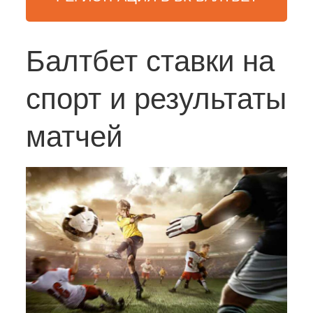
Балтбет ставки на
спорт и результаты
матчей