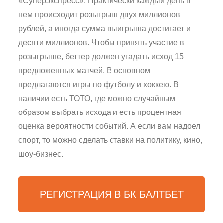
«Суперэкспресс». Практически каждый день в
нем происходит розыгрыш двух миллионов
рублей, а иногда сумма выигрыша достигает и
десяти миллионов. Чтобы принять участие в
розыгрыше, беттер должен угадать исход 15
предложенных матчей. В основном
предлагаются игры по футболу и хоккею. В
наличии есть ТОТО, где можно случайным
образом выбрать исхода и есть процентная
оценка вероятности событий. А если вам надоел
спорт, то можно сделать ставки на политику, кино,
шоу-бизнес.
РЕГИСТРАЦИЯ В БК БАЛТБЕТ