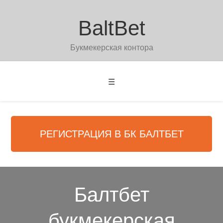
BaltBet
Букмекерская контора
☰
РЕГИСТРАЦИЯ В БК БАЛТБЕТ
Балтбет
букмекерская