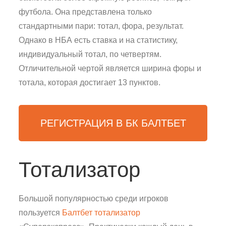
футбола. Она представлена только
стандартными пари: тотал, фора, результат.
Однако в НБА есть ставка и на статистику,
индивидуальный тотал, по четвертям.
Отличительной чертой является ширина форы и
тотала, которая достигает 13 пунктов.
РЕГИСТРАЦИЯ В БК БАЛТБЕТ
Тотализатор
Большой популярностью среди игроков
пользуется
Балтбет тотализатор