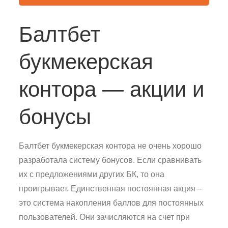
Балтбет
букмекерская
контора — акции и
бонусы
Балтбет букмекерская контора не очень хорошо
разработала систему бонусов. Если сравнивать
их с предложениями других БК, то она
проигрывает. Единственная постоянная акция –
это система накопления баллов для постоянных
пользователей. Они зачисляются на счет при