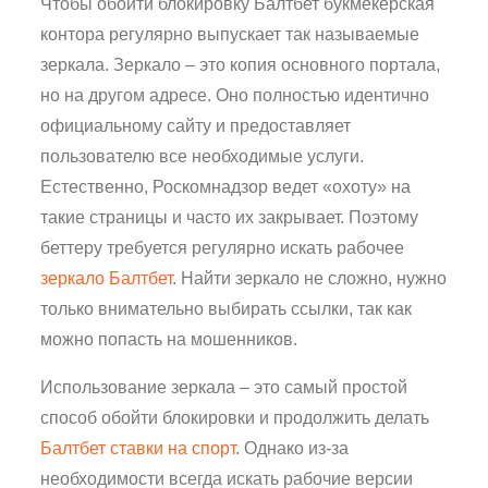
Чтобы обойти блокировку Балтбет букмекерская
контора регулярно выпускает так называемые
зеркала. Зеркало – это копия основного портала,
но на другом адресе. Оно полностью идентично
официальному сайту и предоставляет
пользователю все необходимые услуги.
Естественно, Роскомнадзор ведет «охоту» на
такие страницы и часто их закрывает. Поэтому
беттеру требуется регулярно искать рабочее
зеркало Балтбет
. Найти зеркало не сложно, нужно
только внимательно выбирать ссылки, так как
можно попасть на мошенников.
Использование зеркала – это самый простой
способ обойти блокировки и продолжить делать
Балтбет ставки на спорт
. Однако из-за
необходимости всегда искать рабочие версии