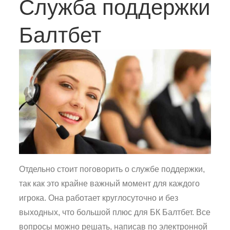
Служба поддержки
Балтбет
Отдельно стоит поговорить о службе поддержки,
так как это крайне важный момент для каждого
игрока. Она работает круглосуточно и без
выходных, что большой плюс для БК Балтбет. Все
вопросы можно решать, написав по электронной