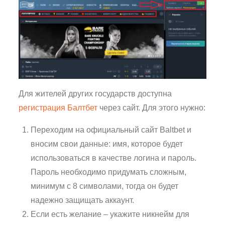
Для жителей других государств доступна
регистрация Балтбет
через сайт. Для этого нужно:
Переходим на официальный сайт Baltbet и
вносим свои данные: имя, которое будет
использоваться в качестве логина и пароль.
Пароль необходимо придумать сложным,
минимум с 8 символами, тогда он будет
надежно защищать аккаунт.
Если есть желание – укажите никнейм для