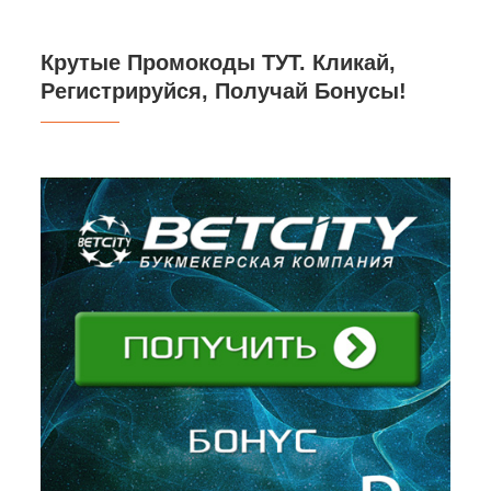
Крутые Промокоды ТУТ. Кликай,
Регистрируйся, Получай Бонусы!